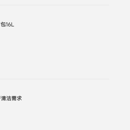
包16L
行清洁需求