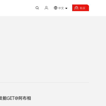
中文
购买
技能GET@阿布相