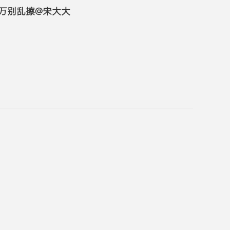
千万别乱擦@宋大大