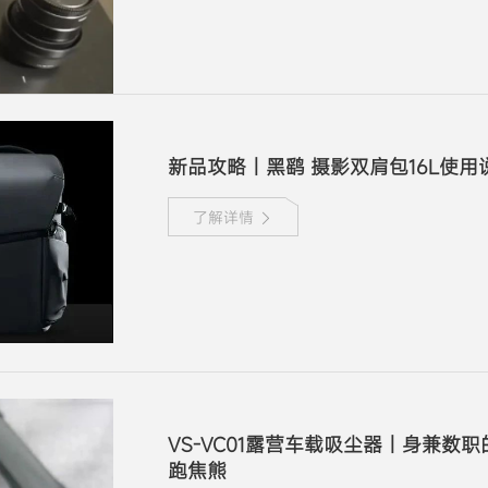
新品攻略丨黑鹞 摄影双肩包16L使用
了解详情
VS-VC01露营车载吸尘器丨身兼数
跑焦熊