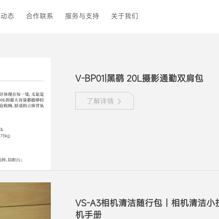
牌动态
合作联系
服务与支持
关于我们
经销商
选购指南
品牌介绍
供应商
售后政策
产品理念
市场推广
购买渠道
发展历程
V-BP01|黑鹞 20L摄影通勤双肩包
下载中心
招聘精英
了解详情
联系我们
VS-A3相机清洁随行包丨相机清洁小
机手册