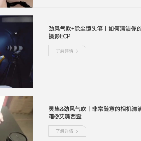
劲风气吹+除尘镜头笔丨如何清洁你
摄影ECP
了解详情
灵隼&劲风气吹丨非常随意的相机清
箱@艾嘶西歪
了解详情